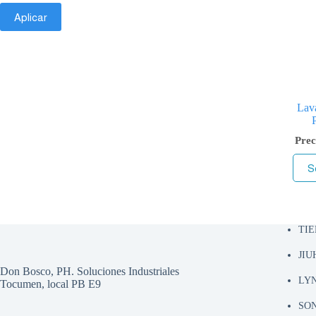
Aplicar
Lav
Prec
S
TI
JI
Don Bosco, PH. Soluciones Industriales
LY
Tocumen, local PB E9
SO