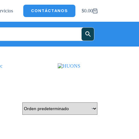
rvicios
$
0.00
CONTÁCTANOS
Carro
de
compra