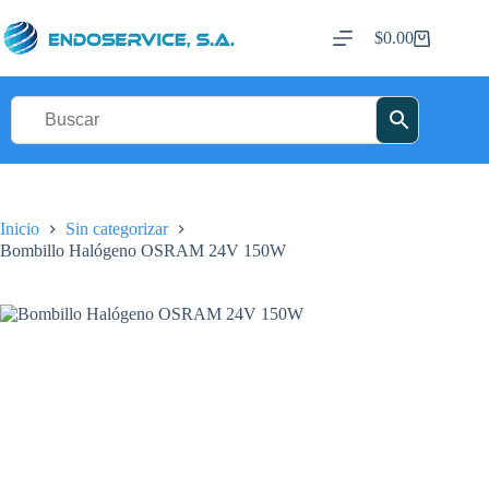
Saltar
al
$
0.00
Carro
contenido
de
compra
Inicio
Sin categorizar
Bombillo Halógeno OSRAM 24V 150W