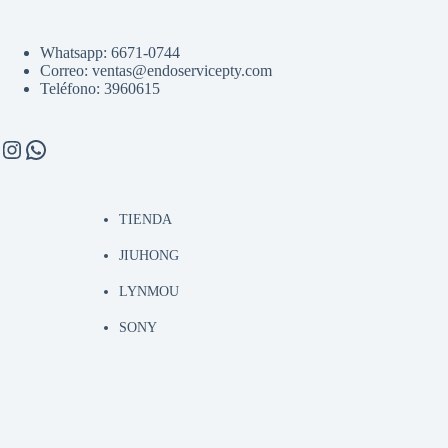
Whatsapp: 6671-0744
Correo: ventas@endoservicepty.com
Teléfono: 3960615
Instagram
WhatsApp
TIENDA
JIUHONG
LYNMOU
SONY