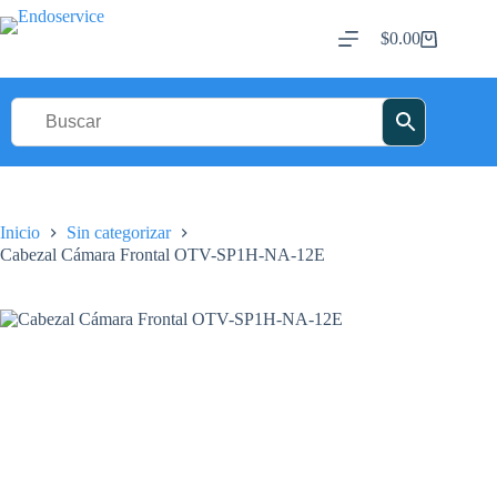
Saltar
al
$
0.00
Carro
contenido
de
compra
Inicio
Sin categorizar
Cabezal Cámara Frontal OTV-SP1H-NA-12E