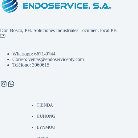
Don Bosco, PH. Soluciones Industriales Tocumen, local PB
E9
Whatsapp: 6671-0744
Correo: ventas@endoservicepty.com
Teléfono: 3960615
Instagram
WhatsApp
TIENDA
JIUHONG
LYNMOU