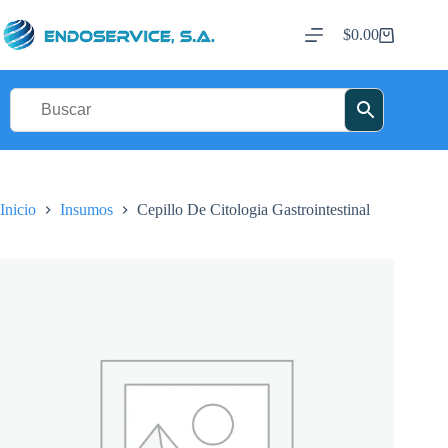
Saltar
al
$
0.00
Carro
contenido
de
compra
Inicio
Insumos
Cepillo De Citologia Gastrointestinal