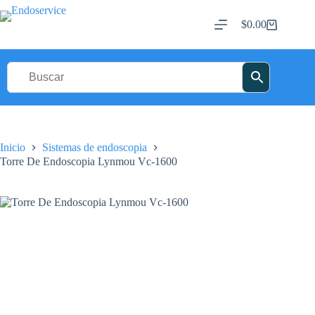
Saltar
al
$
0.00
Carro
contenido
de
compra
Inicio
Sistemas de endoscopia
Torre De Endoscopia Lynmou Vc-1600