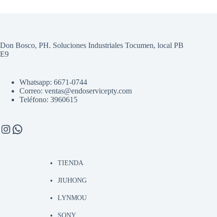
Don Bosco, PH. Soluciones Industriales Tocumen, local PB
E9
Whatsapp: 6671-0744
Correo: ventas@endoservicepty.com
Teléfono: 3960615
Instagram
WhatsApp
TIENDA
JIUHONG
LYNMOU
SONY