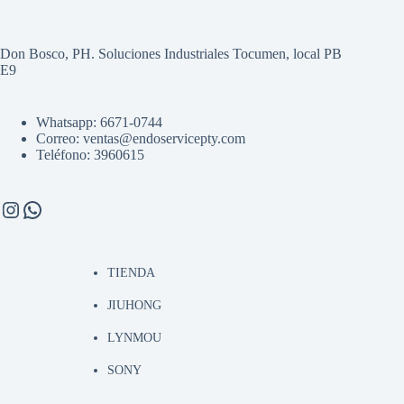
Don Bosco, PH. Soluciones Industriales Tocumen, local PB
E9
Whatsapp: 6671-0744
Correo: ventas@endoservicepty.com
Teléfono: 3960615
Instagram
WhatsApp
TIENDA
JIUHONG
LYNMOU
SONY