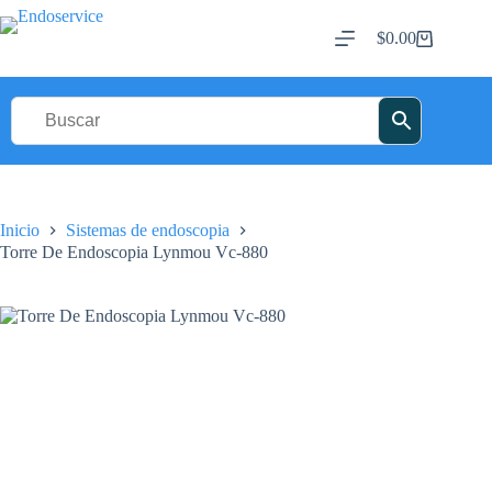
Saltar
al
$
0.00
Carro
contenido
de
compra
Inicio
Sistemas de endoscopia
Torre De Endoscopia Lynmou Vc-880